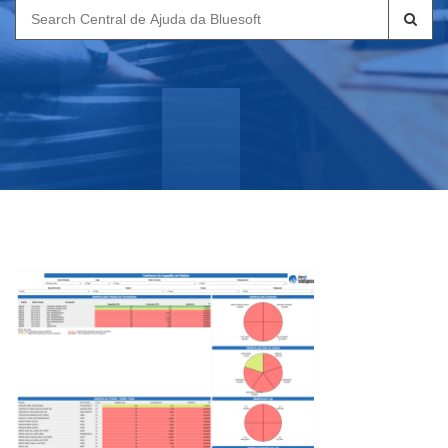
Search
for: