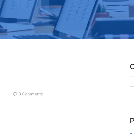
C
C
0 Comments
P