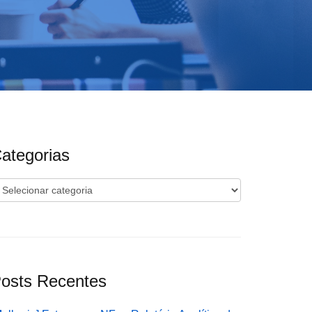
ategorias
ategorias
osts Recentes