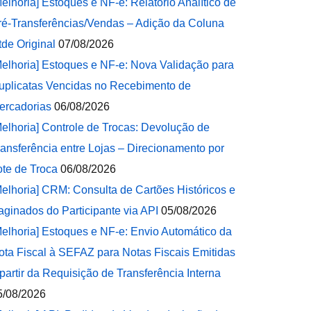
Melhoria] Estoques e NF-e: Relatório Analítico de
ré-Transferências/Vendas – Adição da Coluna
tde Original
07/08/2026
Melhoria] Estoques e NF-e: Nova Validação para
uplicatas Vencidas no Recebimento de
ercadorias
06/08/2026
Melhoria] Controle de Trocas: Devolução de
ransferência entre Lojas – Direcionamento por
ote de Troca
06/08/2026
Melhoria] CRM: Consulta de Cartões Históricos e
aginados do Participante via API
05/08/2026
Melhoria] Estoques e NF-e: Envio Automático da
ota Fiscal à SEFAZ para Notas Fiscais Emitidas
 partir da Requisição de Transferência Interna
5/08/2026