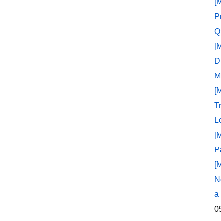
[
P
Q
[
D
M
[
T
L
[
P
[
N
a
0