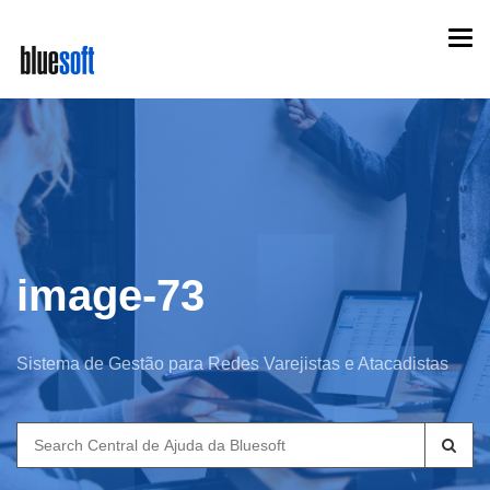
Skip
Togg
to
navi
main
content
image-73
Sistema de Gestão para Redes Varejistas e Atacadistas
Search
for: