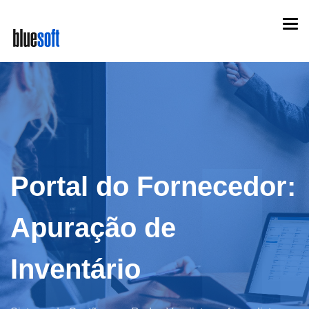
Skip
Togg
to
navi
main
content
Portal do Fornecedor:
Apuração de
Inventário