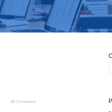
C
C
P
e
0 Comments