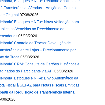
Melhoria] Estoques e NF-e: Relatório Analítico de
ré-Transferências/Vendas – Adição da Coluna
tde Original
07/08/2026
Melhoria] Estoques e NF-e: Nova Validação para
uplicatas Vencidas no Recebimento de
ercadorias
06/08/2026
Melhoria] Controle de Trocas: Devolução de
ransferência entre Lojas – Direcionamento por
ote de Troca
06/08/2026
Melhoria] CRM: Consulta de Cartões Históricos e
aginados do Participante via API
05/08/2026
Melhoria] Estoques e NF-e: Envio Automático da
ota Fiscal à SEFAZ para Notas Fiscais Emitidas
 partir da Requisição de Transferência Interna
5/08/2026