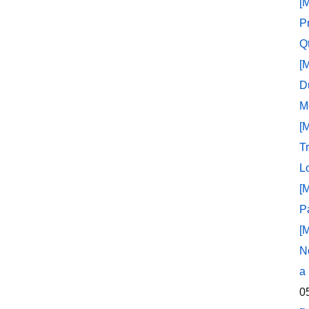
[
P
Q
[
D
M
[
T
L
[
P
[
N
a
0