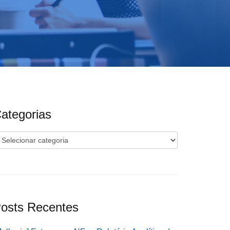
ategorias
ategorias
osts Recentes