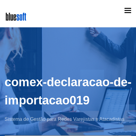
Skip
Togg
to
navi
main
content
comex-declaracao-de-
importacao019
Sistema de Gestão para Redes Varejistas e Atacadistas