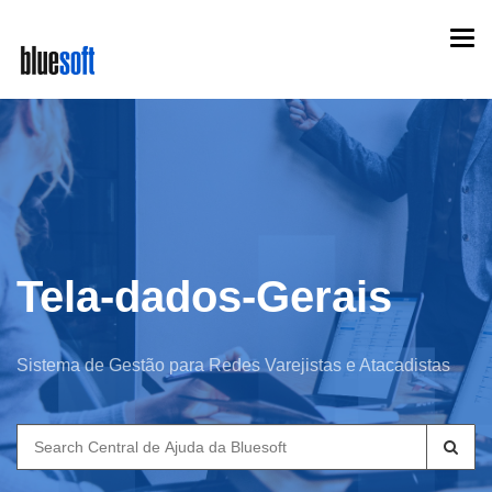
Skip
Togg
to
navi
main
content
Tela-dados-Gerais
Sistema de Gestão para Redes Varejistas e Atacadistas
Search
for: