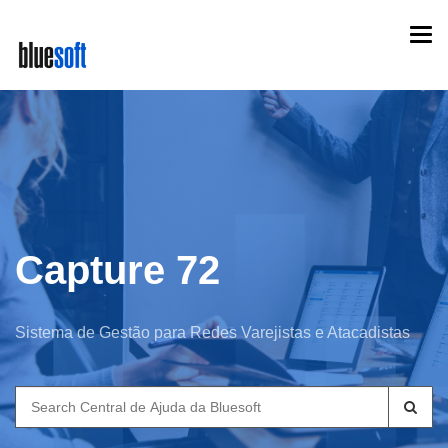
Skip
Togg
to
navi
main
content
Capture 72
Sistema de Gestão para Redes Varejistas e Atacadistas
Search
for: