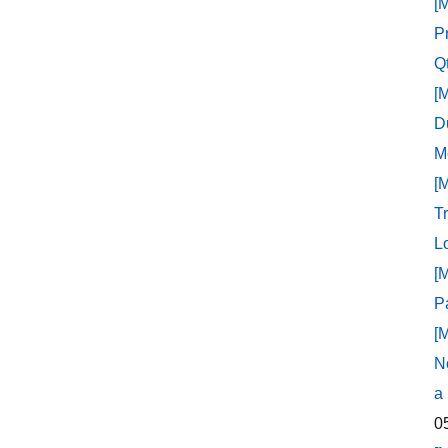
[
P
Q
[
D
M
[
T
L
[
P
[
N
a
0