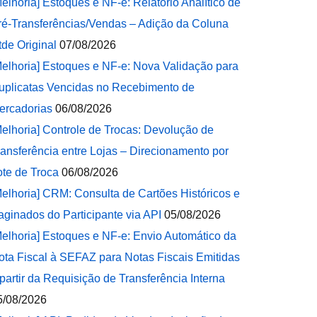
Melhoria] Estoques e NF-e: Relatório Analítico de
ré-Transferências/Vendas – Adição da Coluna
tde Original
07/08/2026
Melhoria] Estoques e NF-e: Nova Validação para
uplicatas Vencidas no Recebimento de
ercadorias
06/08/2026
Melhoria] Controle de Trocas: Devolução de
ransferência entre Lojas – Direcionamento por
ote de Troca
06/08/2026
Melhoria] CRM: Consulta de Cartões Históricos e
aginados do Participante via API
05/08/2026
Melhoria] Estoques e NF-e: Envio Automático da
ota Fiscal à SEFAZ para Notas Fiscais Emitidas
 partir da Requisição de Transferência Interna
5/08/2026