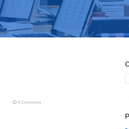
C
C
0 Comments
P