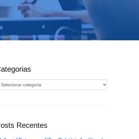
ategorias
ategorias
osts Recentes