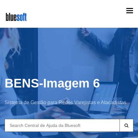
Skip
Togg
to
navi
main
content
BENS-Imagem 6
Sistema de Gestão para Redes Varejistas e Atacadistas
Search
for: