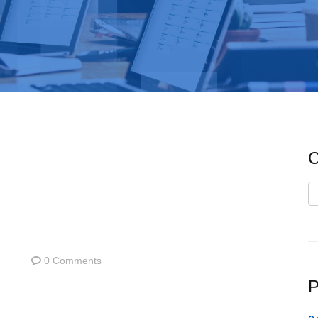
C
C
0 Comments
P