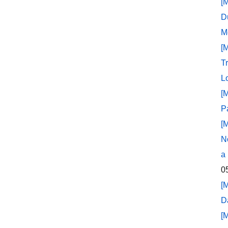
[
D
M
[
T
L
[
P
[
N
a
0
[
D
[