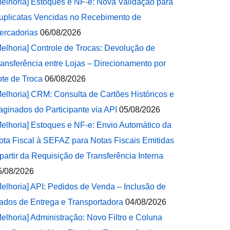
Melhoria] Estoques e NF-e: Nova Validação para
uplicatas Vencidas no Recebimento de
ercadorias
06/08/2026
Melhoria] Controle de Trocas: Devolução de
ransferência entre Lojas – Direcionamento por
ote de Troca
06/08/2026
Melhoria] CRM: Consulta de Cartões Históricos e
aginados do Participante via API
05/08/2026
Melhoria] Estoques e NF-e: Envio Automático da
ota Fiscal à SEFAZ para Notas Fiscais Emitidas
 partir da Requisição de Transferência Interna
5/08/2026
Melhoria] API: Pedidos de Venda – Inclusão de
ados de Entrega e Transportadora
04/08/2026
Melhoria] Administração: Novo Filtro e Coluna