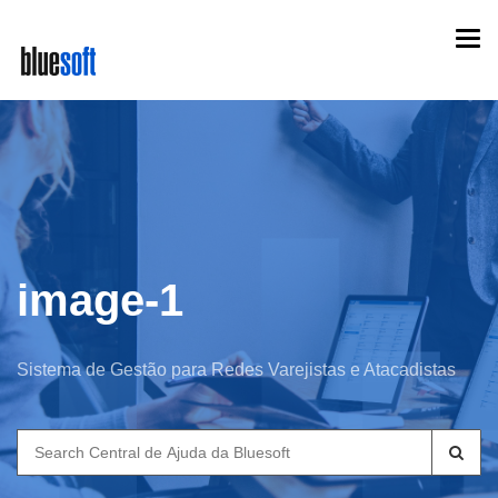
Skip
Togg
to
navi
main
content
image-1
Sistema de Gestão para Redes Varejistas e Atacadistas
Search
for: