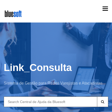
Skip
Togg
to
navi
main
content
Link_Consulta
Sistema de Gestão para Redes Varejistas e Atacadistas
Search
for: