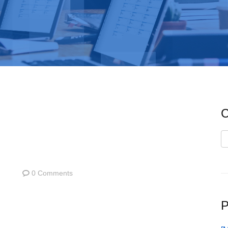
C
C
0 Comments
P