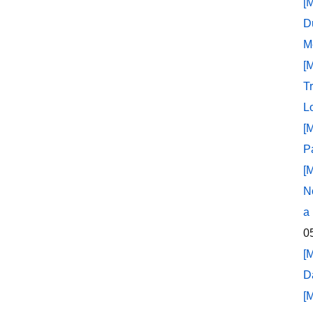
[
D
M
[
T
L
[
P
[
N
a
0
[
D
[