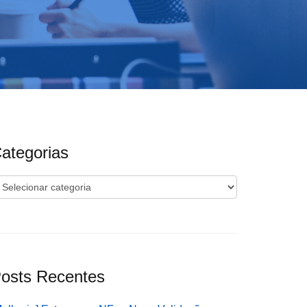
ategorias
ategorias
osts Recentes