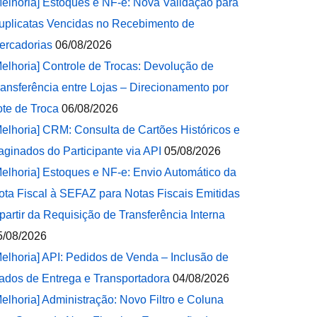
Melhoria] Estoques e NF-e: Nova Validação para
uplicatas Vencidas no Recebimento de
ercadorias
06/08/2026
Melhoria] Controle de Trocas: Devolução de
ransferência entre Lojas – Direcionamento por
ote de Troca
06/08/2026
Melhoria] CRM: Consulta de Cartões Históricos e
aginados do Participante via API
05/08/2026
Melhoria] Estoques e NF-e: Envio Automático da
ota Fiscal à SEFAZ para Notas Fiscais Emitidas
 partir da Requisição de Transferência Interna
5/08/2026
Melhoria] API: Pedidos de Venda – Inclusão de
ados de Entrega e Transportadora
04/08/2026
Melhoria] Administração: Novo Filtro e Coluna