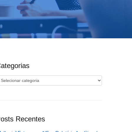
ategorias
ategorias
osts Recentes