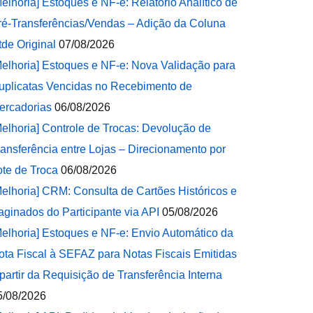
Melhoria] Estoques e NF-e: Relatório Analítico de
ré-Transferências/Vendas – Adição da Coluna
tde Original
07/08/2026
Melhoria] Estoques e NF-e: Nova Validação para
uplicatas Vencidas no Recebimento de
ercadorias
06/08/2026
Melhoria] Controle de Trocas: Devolução de
ransferência entre Lojas – Direcionamento por
ote de Troca
06/08/2026
Melhoria] CRM: Consulta de Cartões Históricos e
aginados do Participante via API
05/08/2026
Melhoria] Estoques e NF-e: Envio Automático da
ota Fiscal à SEFAZ para Notas Fiscais Emitidas
 partir da Requisição de Transferência Interna
5/08/2026