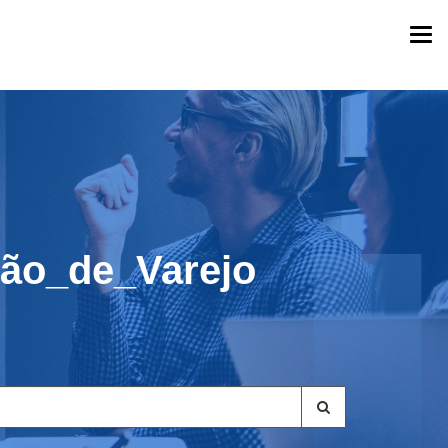
Togg
navi
̃o_de_Varejo