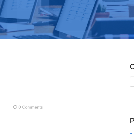
C
C
0 Comments
P