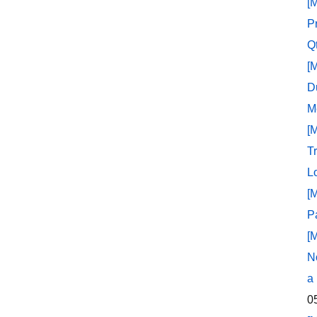
[
P
Q
[
D
M
[
T
L
[
P
[
N
a
0