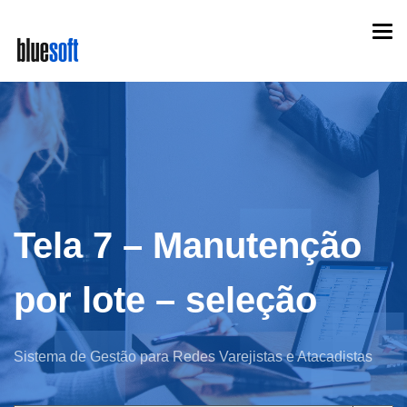
Skip
Togg
to
navi
main
content
Tela 7 – Manutenção
por lote – seleção
Sistema de Gestão para Redes Varejistas e Atacadistas