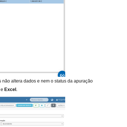
is não altera dados e nem o status da apuração
e
Excel
.