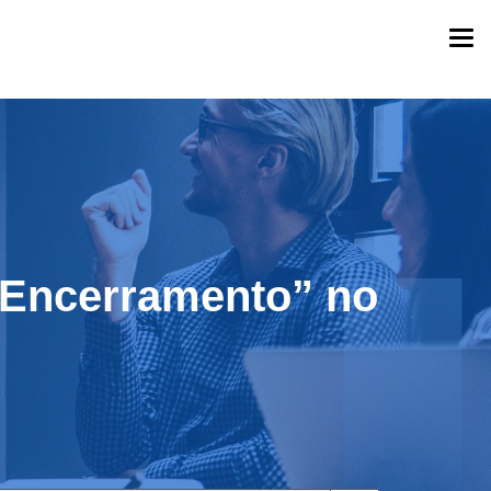
Togg
navi
r Encerramento” no