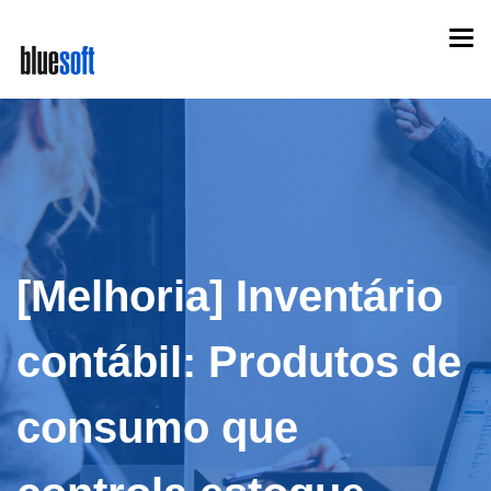
Skip
Togg
to
navi
main
content
[Melhoria] Inventário
contábil: Produtos de
consumo que