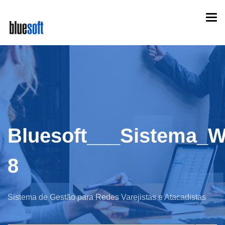
Skip
Togg
to
navi
main
content
Bluesoft___Sistema_
8
Sistema de Gestão para Redes Varejistas e Atacadistas