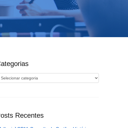
ategorias
ategorias
osts Recentes