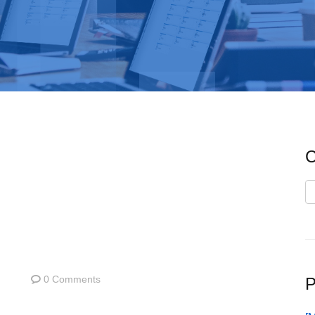
C
C
0 Comments
P