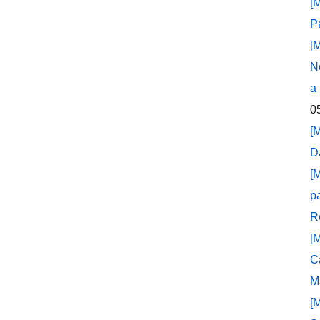
[
P
[
N
a
0
[
D
[
p
R
[
C
M
[