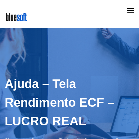
Skip
Togg
to
navi
main
content
Ajuda – Tela
Rendimento ECF –
LUCRO REAL