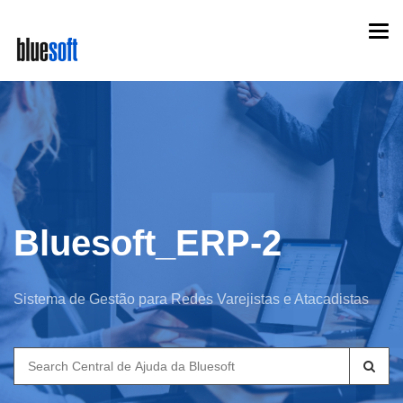
Skip
Togg
to
navi
main
content
Bluesoft_ERP-2
Sistema de Gestão para Redes Varejistas e Atacadistas
Search
for: