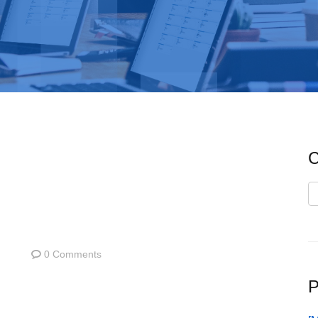
C
C
0 Comments
P