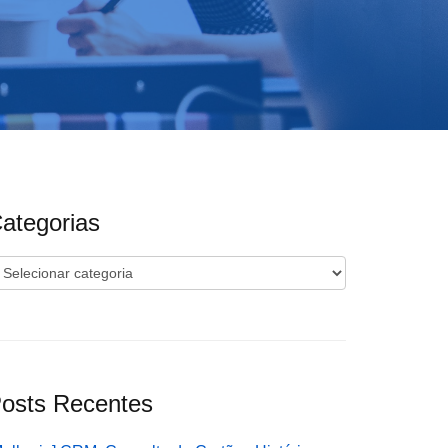
ategorias
ategorias
osts Recentes