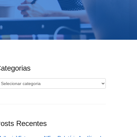
ategorias
ategorias
osts Recentes