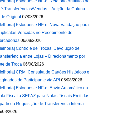
Melhoria] Estoques e NF-e: Relatório Analítico de
ré-Transferências/Vendas – Adição da Coluna
tde Original
07/08/2026
Melhoria] Estoques e NF-e: Nova Validação para
uplicatas Vencidas no Recebimento de
ercadorias
06/08/2026
Melhoria] Controle de Trocas: Devolução de
ransferência entre Lojas – Direcionamento por
ote de Troca
06/08/2026
Melhoria] CRM: Consulta de Cartões Históricos e
aginados do Participante via API
05/08/2026
Melhoria] Estoques e NF-e: Envio Automático da
ota Fiscal à SEFAZ para Notas Fiscais Emitidas
 partir da Requisição de Transferência Interna
5/08/2026