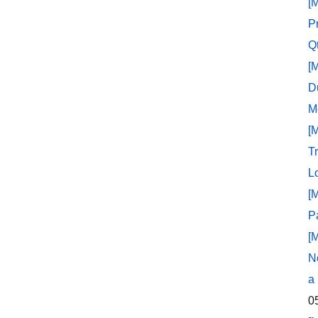
[
P
Q
[
D
M
[
T
L
[
P
[
N
a
0