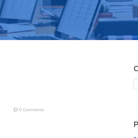
C
C
0 Comments
P