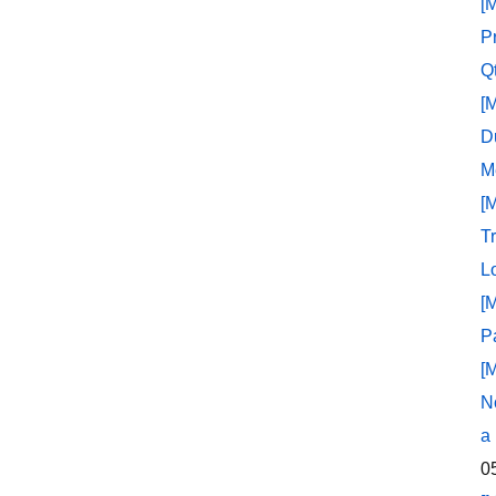
[
P
Q
[
D
M
[
T
L
[
P
[
N
a
0