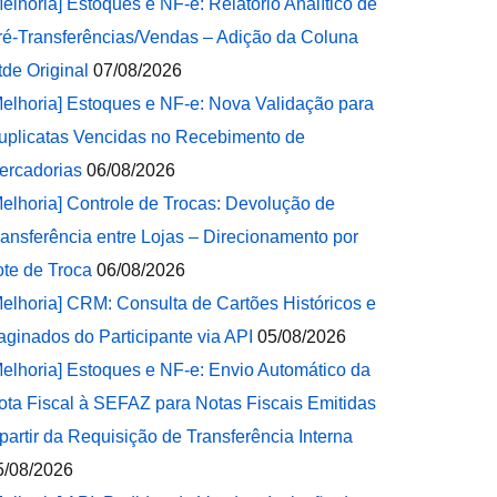
Melhoria] Estoques e NF-e: Relatório Analítico de
ré-Transferências/Vendas – Adição da Coluna
tde Original
07/08/2026
Melhoria] Estoques e NF-e: Nova Validação para
uplicatas Vencidas no Recebimento de
ercadorias
06/08/2026
Melhoria] Controle de Trocas: Devolução de
ransferência entre Lojas – Direcionamento por
ote de Troca
06/08/2026
Melhoria] CRM: Consulta de Cartões Históricos e
aginados do Participante via API
05/08/2026
Melhoria] Estoques e NF-e: Envio Automático da
ota Fiscal à SEFAZ para Notas Fiscais Emitidas
 partir da Requisição de Transferência Interna
5/08/2026