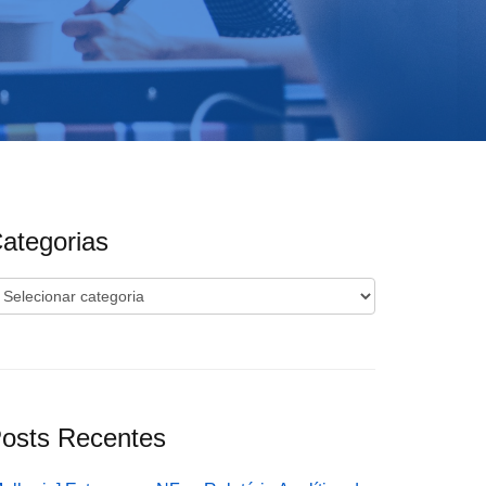
ategorias
ategorias
osts Recentes