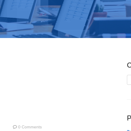
C
C
P
0 Comments