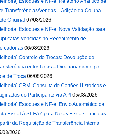
Melhoria] Estoques e NF-e: Relatório Analítico de
ré-Transferências/Vendas – Adição da Coluna
tde Original
07/08/2026
Melhoria] Estoques e NF-e: Nova Validação para
uplicatas Vencidas no Recebimento de
ercadorias
06/08/2026
Melhoria] Controle de Trocas: Devolução de
ransferência entre Lojas – Direcionamento por
ote de Troca
06/08/2026
Melhoria] CRM: Consulta de Cartões Históricos e
aginados do Participante via API
05/08/2026
Melhoria] Estoques e NF-e: Envio Automático da
ota Fiscal à SEFAZ para Notas Fiscais Emitidas
 partir da Requisição de Transferência Interna
5/08/2026