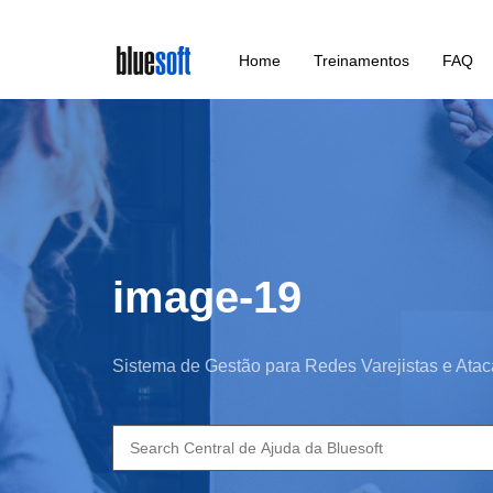
Skip
Home
Treinamentos
FAQ
to
main
content
image-19
Sistema de Gestão para Redes Varejistas e Atac
Search
for: