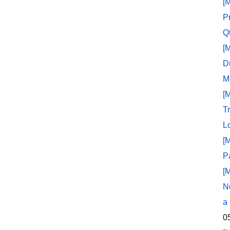
[
P
Q
[
D
M
[
T
L
[
P
[
N
a
0