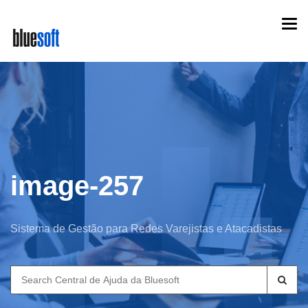
Skip
Togg
to
navi
main
content
image-257
Sistema de Gestão para Redes Varejistas e Atacadistas
Search
for: