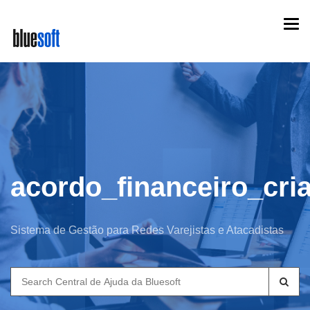
Skip
Togg
to
navi
main
content
acordo_financeiro_cri
Sistema de Gestão para Redes Varejistas e Atacadistas
Search
for: