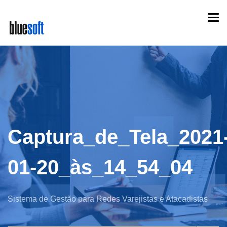
Skip
Togg
to
navi
main
content
Captura_de_Tela_2021
01-20_às_14_54_04
Sistema de Gestão para Redes Varejistas e Atacadistas