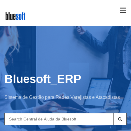
Skip
Togg
to
navi
main
content
Bluesoft_ERP
Sistema de Gestão para Redes Varejistas e Atacadistas
Search
for: