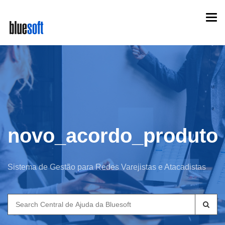
Skip
Togg
to
navi
main
content
novo_acordo_produto
Sistema de Gestão para Redes Varejistas e Atacadistas
Search
for: