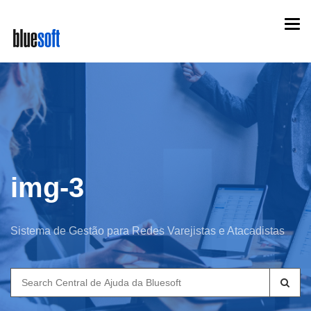
Skip
Togg
to
navi
main
content
img-3
Sistema de Gestão para Redes Varejistas e Atacadistas
Search
for: