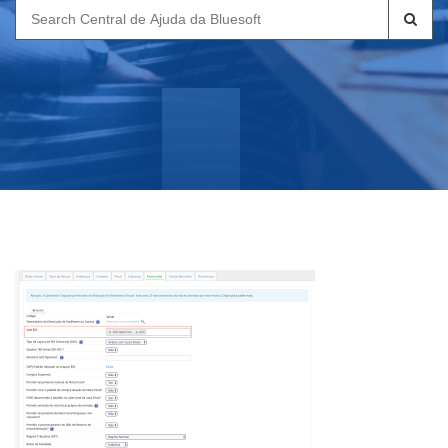
Search
for: