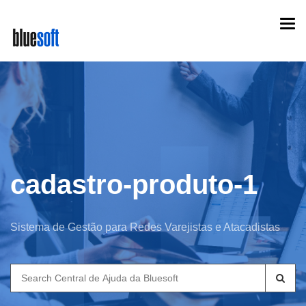
Skip
Togg
to
navi
main
content
cadastro-produto-1
Sistema de Gestão para Redes Varejistas e Atacadistas
Search
for: