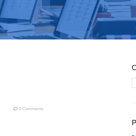
C
C
0 Comments
P