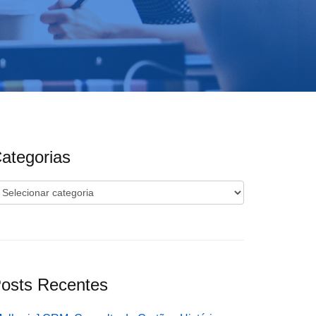
ategorias
ategorias
osts Recentes