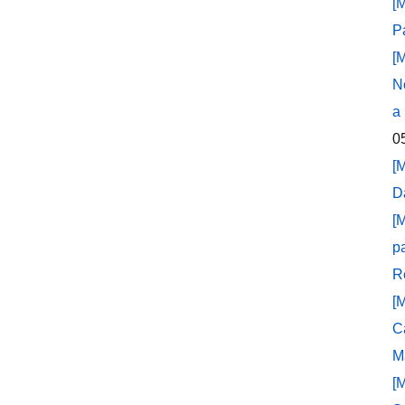
[
P
[
N
a
0
[
D
[
p
R
[
C
M
[