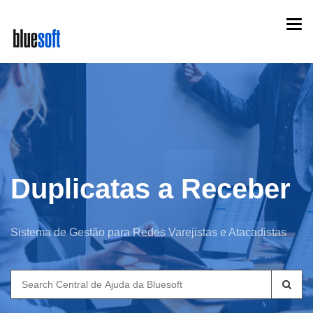
Skip
Togg
to
navi
main
content
Duplicatas a Receber
Sistema de Gestão para Redes Varejistas e Atacadistas
Search
for: