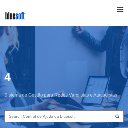
Skip
Togg
to
navi
main
content
4
Sistema de Gestão para Redes Varejistas e Atacadistas
Search
for: