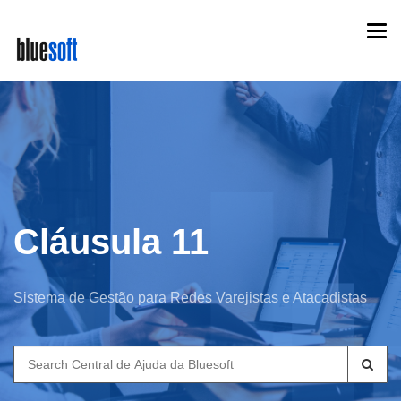
Skip
Togg
to
navi
main
content
Cláusula 11
Sistema de Gestão para Redes Varejistas e Atacadistas
Search
for: