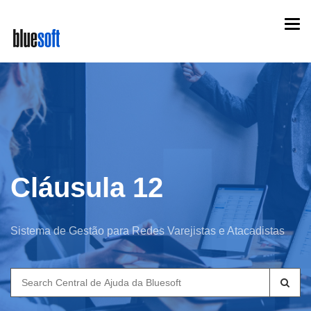
Skip
Togg
to
navi
main
content
Cláusula 12
Sistema de Gestão para Redes Varejistas e Atacadistas
Search
for: