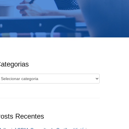
ategorias
ategorias
osts Recentes