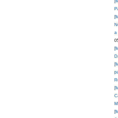
[
P
[
N
a
0
[
D
[
p
R
[
C
M
[