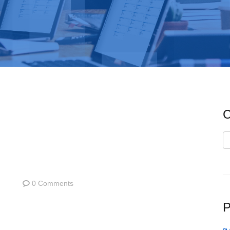
C
C
0 Comments
P