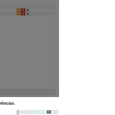
rências
.