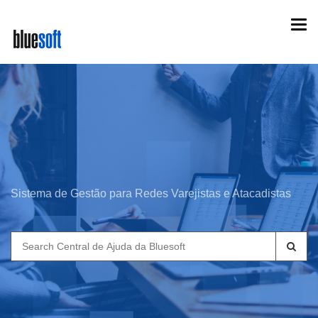
Skip
Togg
to
navi
main
content
Sistema de Gestão para Redes Varejistas e Atacadistas
Search
for: