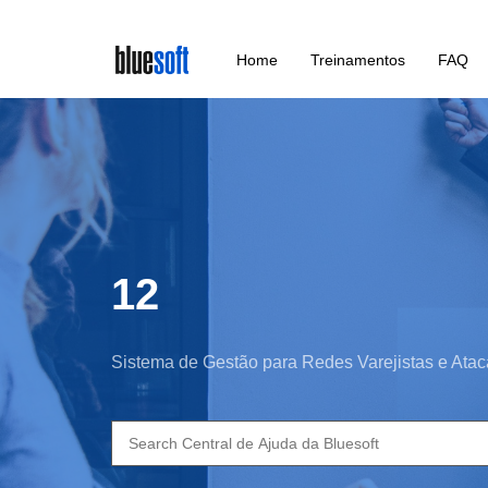
Skip
Home
Treinamentos
FAQ
to
main
content
12
Sistema de Gestão para Redes Varejistas e Atac
Search
for: