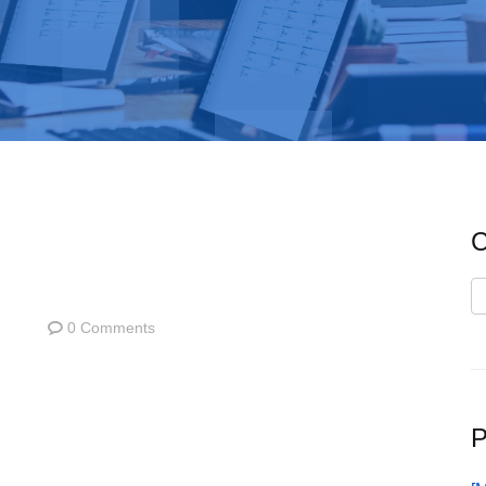
C
C
0 Comments
P