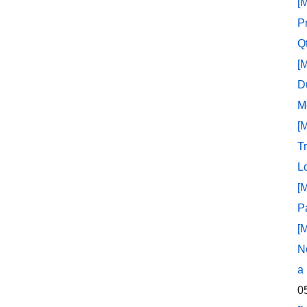
[
P
Q
[
D
M
[
T
L
[
P
[
N
a
0