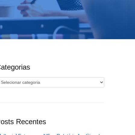
ategorias
ategorias
osts Recentes