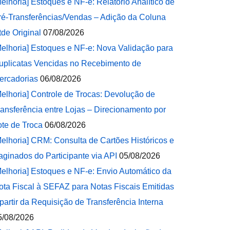
Melhoria] Estoques e NF-e: Relatório Analítico de
ré-Transferências/Vendas – Adição da Coluna
tde Original
07/08/2026
Melhoria] Estoques e NF-e: Nova Validação para
uplicatas Vencidas no Recebimento de
ercadorias
06/08/2026
Melhoria] Controle de Trocas: Devolução de
ransferência entre Lojas – Direcionamento por
ote de Troca
06/08/2026
Melhoria] CRM: Consulta de Cartões Históricos e
aginados do Participante via API
05/08/2026
Melhoria] Estoques e NF-e: Envio Automático da
ota Fiscal à SEFAZ para Notas Fiscais Emitidas
 partir da Requisição de Transferência Interna
5/08/2026