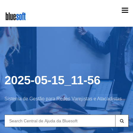
Skip
Togg
to
navi
main
content
2025-05-15_11-56
Sistema de Gestão para Redes Varejistas e Atacadistas
Search
for: