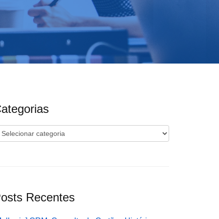
ategorias
ategorias
osts Recentes