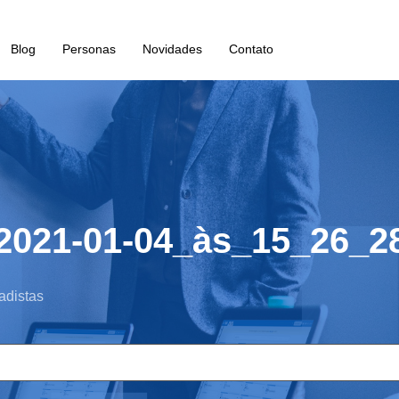
Blog
Personas
Novidades
Contato
2021-01-04_às_15_26_2
adistas