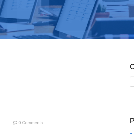
C
C
P
0 Comments