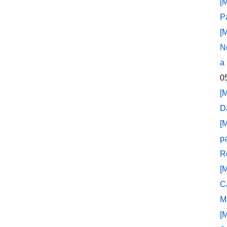
[
P
[
N
a
0
[
D
[
p
R
[
C
M
[