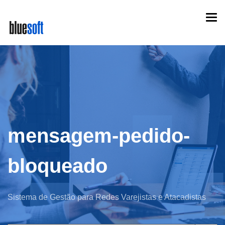
Skip
Togg
to
navi
main
content
mensagem-pedido-
bloqueado
Sistema de Gestão para Redes Varejistas e Atacadistas