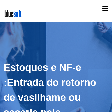
Skip
Togg
to
navi
main
content
Estoques e NF-e
:Entrada do retorno
de vasilhame ou