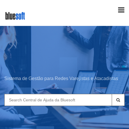
Skip
Togg
to
navi
main
content
Sistema de Gestão para Redes Varejistas e Atacadistas
Search
for: