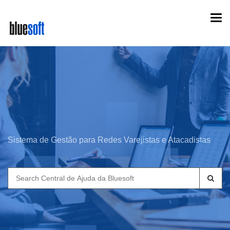
Skip
Togg
to
navi
main
content
Sistema de Gestão para Redes Varejistas e Atacadistas
Search
for: