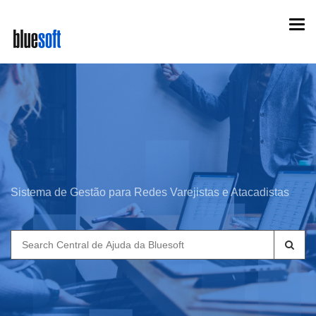
Skip
Togg
to
navi
main
content
Sistema de Gestão para Redes Varejistas e Atacadistas
Search
for: